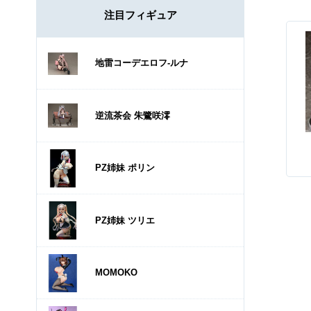
注目フィギュア
地雷コーデエロフ-ルナ
逆流茶会 朱鷺咲澪
PZ姉妹 ポリン
PZ姉妹 ツリエ
MOMOKO