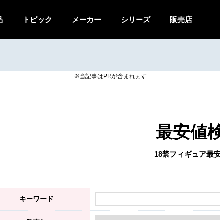
品
トピック
メーカー
シリーズ
販売店
最安値
18禁フィギュア最
キーワード