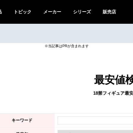
品
トピック
メーカー
シリーズ
販売店
最安値
18禁フィギュア最
キーワード