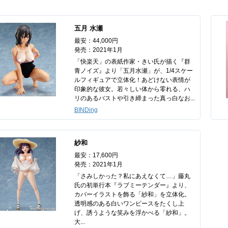
五月 水瀬
最安：44,000円
発売：2021年1月
「快楽天」の表紙作家・きい氏が描く『群
青ノイズ』より「五月水瀬」が、1/4スケー
ルフィギュアで立体化！あどけない表情が
印象的な彼女。若々しい体から零れる、ハ
リのあるバストや引き締まった真っ白なお...
BINDing
紗和
最安：17,600円
発売：2021年1月
「さみしかった？私にあえなくて…」藤丸
氏の初単行本『ラブミーテンダー』より、
カバーイラストを飾る「紗和」を立体化。
透明感のある白いワンピースをたくし上
げ、誘うような笑みを浮かべる「紗和」。
大...