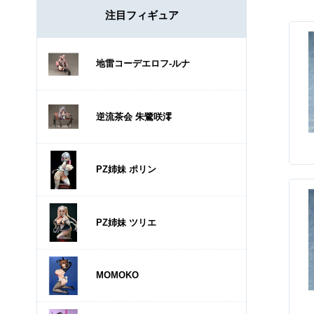
注目フィギュア
地雷コーデエロフ-ルナ
逆流茶会 朱鷺咲澪
PZ姉妹 ポリン
PZ姉妹 ツリエ
MOMOKO