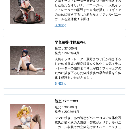
人気イラストレーター蕨野まつり氏が描き下ろ
した新たなオリジナルバニーガール！人気イラ
ストレーターの蕨野まつり氏が描くフィギュア
のために描き下ろした新たなオリジナルバニー
ガールを立体化！今回は...
BINDing
早良綾香 体操服Ver.
最安：37,800円
発売：2022年4月
人気イラストレーター蕨野まつり氏が描き下ろ
した体操服姿の早良綾香を立体化！人気イラス
トレーターの蕨野まつり氏が描くフィギュアの
ために描き下ろした体操服姿の早良綾香を立体
化！好評をいただきまし...
BINDing
智恵 バニーVer.
最安：38,900円
発売：2022年4月
ママに続き、あの智恵がバニーコスで立体化石
恵氏が描くあの人気嬢・智恵がオリジナルバニ
ーガール衣装での立体化です！バニーコスチュ