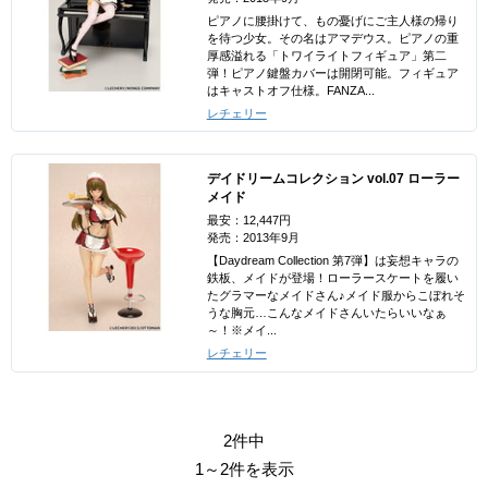
ピアノに腰掛けて、もの憂げにご主人様の帰り
を待つ少女。その名はアマデウス。ピアノの重
厚感溢れる「トワイライトフィギュア」第二
弾！ピアノ鍵盤カバーは開閉可能。フィギュア
はキャストオフ仕様。FANZA...
レチェリー
デイドリームコレクション vol.07 ローラー
メイド
最安：12,447円
発売：2013年9月
【Daydream Collection 第7弾】は妄想キャラの
鉄板、メイドが登場！ローラースケートを履い
たグラマーなメイドさん♪メイド服からこぼれそ
うな胸元…こんなメイドさんいたらいいなぁ
～！※メイ...
レチェリー
2件中
1～2件を表示