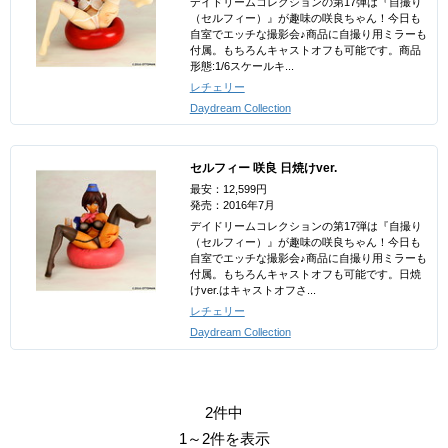
デイドリームコレクションの第17弾は『自撮り
（セルフィー）』が趣味の咲良ちゃん！今日も
自室でエッチな撮影会♪商品に自撮り用ミラーも
付属。もちろんキャストオフも可能です。商品
形態:1/6スケールキ...
レチェリー
Daydream Collection
セルフィー 咲良 日焼けver.
最安：12,599円
発売：2016年7月
デイドリームコレクションの第17弾は『自撮り
（セルフィー）』が趣味の咲良ちゃん！今日も
自室でエッチな撮影会♪商品に自撮り用ミラーも
付属。もちろんキャストオフも可能です。日焼
けver.はキャストオフさ...
レチェリー
Daydream Collection
2件中
1～2件を表示