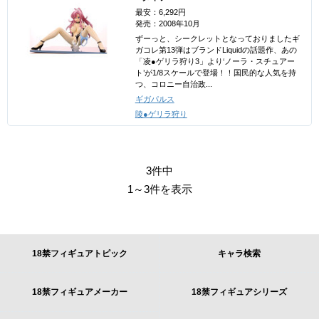
最安：6,292円
発売：2008年10月
ずーっと、シークレットとなっておりましたギ
ガコレ第13弾はブランドLiquidの話題作、あの
「凌●ゲリラ狩り3」より‘ノーラ・スチュアー
ト’が1/8スケールで登場！！国民的な人気を持
つ、コロニー自治政...
ギガパルス
陵●ゲリラ狩り
3件中
1～3件を表示
18禁フィギュアトピック
キャラ検索
18禁フィギュアメーカー
18禁フィギュアシリーズ