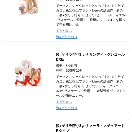
ずーっと、シークレットとなっておりましたギ
ガコレ第13弾はブランドLiquidの話題作、あの
「凌●ゲリラ狩り3」より‘ジゼル・ベルティエ’が
1/8スケールで登場！！愛機レッドバロンを駆っ
て空を翔け、燃...
ギガパルス
陵●ゲリラ狩り
陵○ゲリラ狩り3より サンディ・グレゴール
DX版
最安：8,041円
発売：2008年10月
ずーっと、シークレットとなっておりましたギ
ガコレ第13弾はブランドLiquidの話題作、あの
「凌●ゲリラ狩り3」より‘サンディ・グレゴー
ル’が1/8スケールで登場！！遊撃戦艦ヴィクトワ
ールの艦長エレー...
ギガパルス
陵●ゲリラ狩り
陵○ゲリラ狩り3より ノーラ・スチュアート
Bタイプ