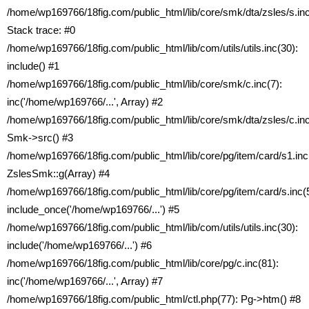
/home/wp169766/18fig.com/public_html/lib/core/smk/dta/zsles/s.in
Stack trace: #0
/home/wp169766/18fig.com/public_html/lib/com/utils/utils.inc(30):
include() #1
/home/wp169766/18fig.com/public_html/lib/core/smk/c.inc(7):
inc('/home/wp169766/...', Array) #2
/home/wp169766/18fig.com/public_html/lib/core/smk/dta/zsles/c.inc
Smk->src() #3
/home/wp169766/18fig.com/public_html/lib/core/pg/item/card/s1.inc
ZslesSmk::g(Array) #4
/home/wp169766/18fig.com/public_html/lib/core/pg/item/card/s.inc(5
include_once('/home/wp169766/...') #5
/home/wp169766/18fig.com/public_html/lib/com/utils/utils.inc(30):
include('/home/wp169766/...') #6
/home/wp169766/18fig.com/public_html/lib/core/pg/c.inc(81):
inc('/home/wp169766/...', Array) #7
/home/wp169766/18fig.com/public_html/ctl.php(77): Pg->htm() #8