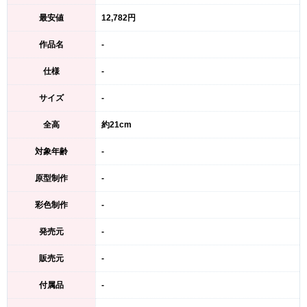
最安値
12,782円
作品名
-
仕様
-
サイズ
-
全高
約21cm
対象年齢
-
原型制作
-
彩色制作
-
発売元
-
販売元
-
付属品
-