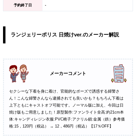
予約終了日
-
ランジェリーポリス 日焼けver.のメーカー解説
メーカーコメント
セクシーな下着を身に着け、官能的なポーズで誘惑する婦警さ
ん！こんな婦警さんなら逮捕されても良いかも？もちろん下着は
上下ともにキャストオフ可能です。ノーマル版に加え、今回は日
焼け版もご用意しました！原型製作:ファンライト全高:約21cm本
体:キャンディレジン衣服:PVC椅子:アクリル鎖:金属（鉄）参考価
格:15，120円（税込） → 12，486円（税込）【17％OFF】