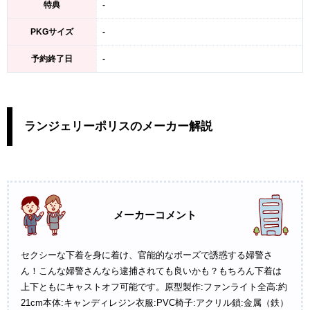
特典
-
PKGサイズ
-
予約終了日
-
ランジェリーポリスのメーカー解説
メーカーコメント
セクシーな下着を身に着け、官能的なポーズで誘惑する婦警さ
ん！こんな婦警さんなら逮捕されても良いかも？もちろん下着は
上下ともにキャストオフ可能です。原型製作:ファンライト全高:約
21cm本体:キャンディレジン衣服:PVC椅子:アクリル鎖:金属（鉄）