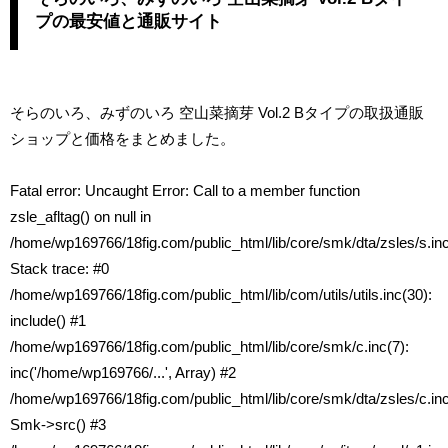
プの最安値と通販サイト
そらのいろ、みずのいろ 空山菜摘芽 Vol.2 Bタイプの取扱通販
ショップと価格をまとめました。
Fatal error
: Uncaught Error: Call to a member function
zsle_afltag() on null in
/home/wp169766/18fig.com/public_html/lib/core/smk/dta/zsles/s.in
Stack trace: #0
/home/wp169766/18fig.com/public_html/lib/com/utils/utils.inc(30):
include() #1
/home/wp169766/18fig.com/public_html/lib/core/smk/c.inc(7):
inc('/home/wp169766/...', Array) #2
/home/wp169766/18fig.com/public_html/lib/core/smk/dta/zsles/c.inc
Smk->src() #3