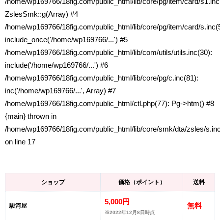
/home/wp169766/18fig.com/public_html/lib/core/pg/item/card/s1.inc
ZslesSmk::g(Array) #4
/home/wp169766/18fig.com/public_html/lib/core/pg/item/card/s.inc(5
include_once('/home/wp169766/...') #5
/home/wp169766/18fig.com/public_html/lib/com/utils/utils.inc(30):
include('/home/wp169766/...') #6
/home/wp169766/18fig.com/public_html/lib/core/pg/c.inc(81):
inc('/home/wp169766/...', Array) #7
/home/wp169766/18fig.com/public_html/ctl.php(77): Pg->htm() #8
{main} thrown in
/home/wp169766/18fig.com/public_html/lib/core/smk/dta/zsles/s.in
on line
17
ショップ
価格（ポイント）
送料
5,000円
無料
駿河屋
※2022年12月8日時点