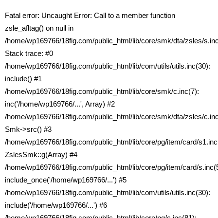
Fatal error
: Uncaught Error: Call to a member function
zsle_afltag() on null in
/home/wp169766/18fig.com/public_html/lib/core/smk/dta/zsles/s.in
Stack trace: #0
/home/wp169766/18fig.com/public_html/lib/com/utils/utils.inc(30):
include() #1
/home/wp169766/18fig.com/public_html/lib/core/smk/c.inc(7):
inc('/home/wp169766/...', Array) #2
/home/wp169766/18fig.com/public_html/lib/core/smk/dta/zsles/c.inc
Smk->src() #3
/home/wp169766/18fig.com/public_html/lib/core/pg/item/card/s1.inc
ZslesSmk::g(Array) #4
/home/wp169766/18fig.com/public_html/lib/core/pg/item/card/s.inc(5
include_once('/home/wp169766/...') #5
/home/wp169766/18fig.com/public_html/lib/com/utils/utils.inc(30):
include('/home/wp169766/...') #6
/home/wp169766/18fig.com/public_html/lib/core/pg/c.inc(81):