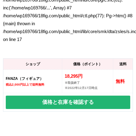
inc('/home/wp169766/...', Array) #7
/home/wp169766/18fig.com/public_html/ctl.php(77): Pg->htm() #8
{main} thrown in
/home/wp169766/18fig.com/public_html/lib/core/smk/dta/zsles/s.in
on line
17
ショップ
価格（ポイント）
送料
18,295円
FANZA（フィギュア）
無料
※取扱終了
税込2,000円以上で送料無料
※2022年12月17日時点
価格と在庫を
確認する