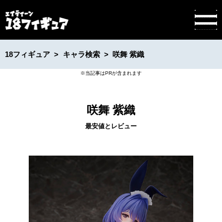
18フィギュア
キャラ検索
咲舞 紫織
咲舞 紫織
最安値とレビュー