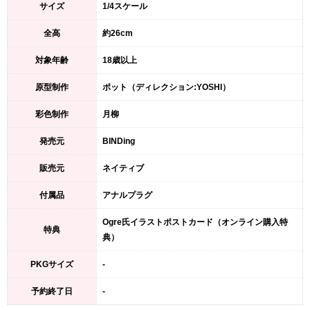
サイズ
1/4スケール
全高
約26cm
対象年齢
18歳以上
原型制作
ポット（ディレクション:YOSHI）
彩色制作
月柳
発売元
BINDing
販売元
ネイティブ
付属品
アナルプラグ
Ogre氏イラストポストカード（オンライン購入特
特典
典）
PKGサイズ
-
予約終了日
-