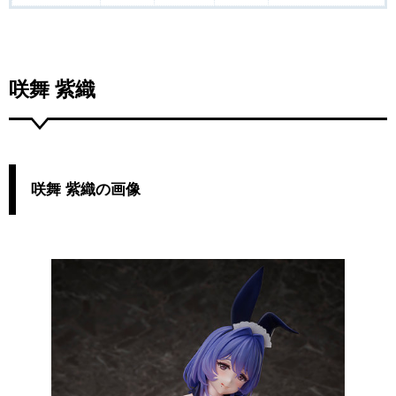
咲舞 紫織
咲舞 紫織の画像