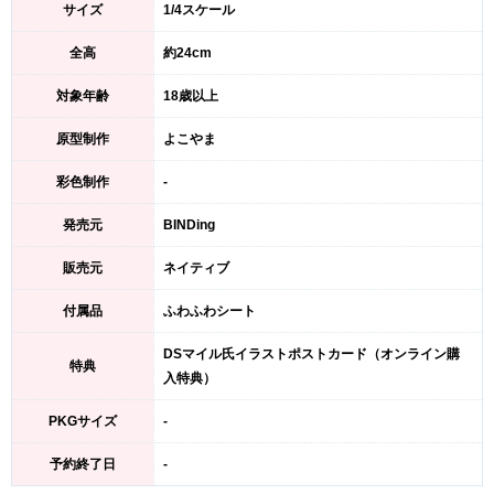
サイズ
1/4スケール
全高
約24cm
対象年齢
18歳以上
原型制作
よこやま
彩色制作
-
発売元
BINDing
販売元
ネイティブ
付属品
ふわふわシート
DSマイル氏イラストポストカード（オンライン購
特典
入特典）
PKGサイズ
-
予約終了日
-