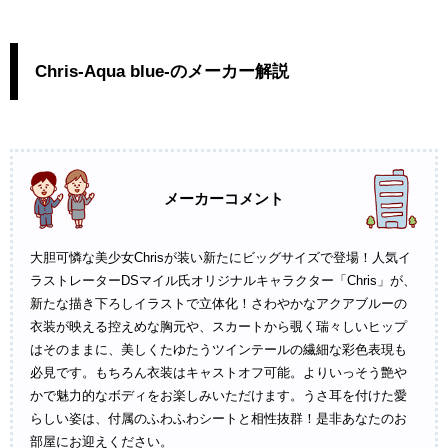
Chris-Aqua blue-のメーカー解説
メーカーコメント
大胆可憐な美少女Chrisが装い新たにビッグサイズで登場！人気イ
ラストレーターDSマイル氏オリジナルキャラクター「Chris」が、
新たな描き下ろしイラストで立体化！さわやかなアクアブルーの
衣装が映える控えめな胸元や、スカートから覗く瑞々しいヒップ
はそのままに、美しくたゆたうツインテールの繊細な彩色表現も
必見です。もちろん衣装はキャストオフ可能。よりいっそう艶や
かで魅力的なボディをお楽しみいただけます。うさ耳を付けた愛
らしい姿は、付属のふわふわシートと相性抜群！是非あなたのお
部屋にお迎えください。