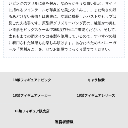
いピンクのフリルに身を包み、なめらかそうな白い肌と、サイド
に揺れるツインテ―ルが印象的な美少女「みこ」。まだ幼さの残
るあどけない表情とは裏腹に、立派に成長したバストやヒップは
見ごたえ抜群です。原型師グリズリーパンダ氏の、繊細かつ美し
い造形をビッグスケールで360度存分にご堪能ください。そして、
太ももまでの網タイツは布製を使用しているので、すべすべの肌
に着用された触感もお楽しみ頂けます。あなたのためのバニーガ
ール「黒川みこ」を、ぜひお部屋でじっくり愛でてください。
18禁フィギュアトピック
キャラ検索
18禁フィギュアメーカー
18禁フィギュアシリーズ
18禁フィギュア販売店
運営者情報