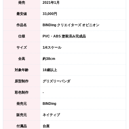
発売
2021年1月
最安値
33,000円
作品名
BINDing クリエイターズ オピニオン
仕様
PVC・ABS 塗装済み完成品
サイズ
1/4スケール
全高
約38cm
対象年齢
18歳以上
原型制作
グリズリーパンダ
彩色制作
-
発売元
BINDing
販売元
ネイティブ
付属品
台座