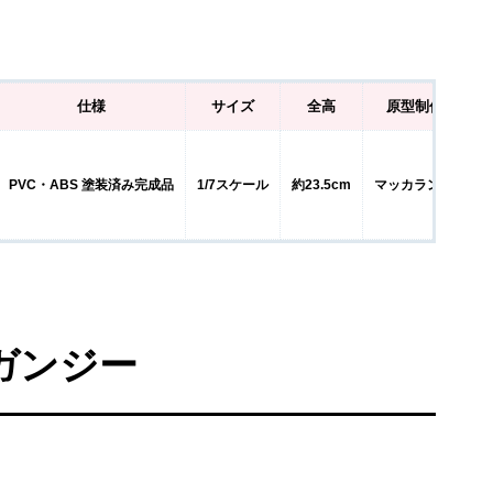
仕様
サイズ
全高
原型制作
彩
PVC・ABS 塗装済み完成品
1/7スケール
約23.5cm
マッカラン24
ガンジー