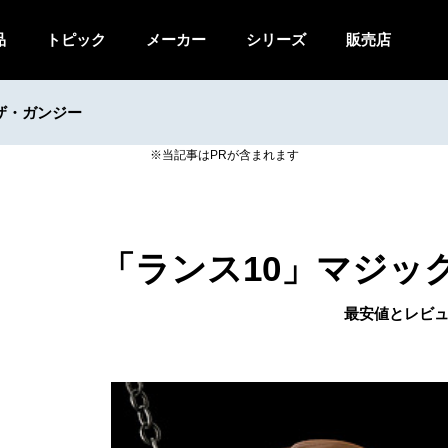
品
トピック
メーカー
シリーズ
販売店
ザ・ガンジー
「ランス10」マジッ
最安値とレビ