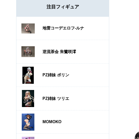
注目フィギュア
地雷コーデエロフ-ルナ
逆流茶会 朱鷺咲澪
PZ姉妹 ポリン
PZ姉妹 ツリエ
MOMOKO