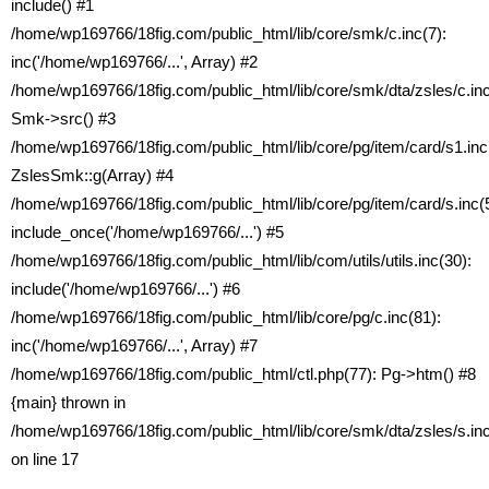
include() #1
/home/wp169766/18fig.com/public_html/lib/core/smk/c.inc(7):
inc('/home/wp169766/...', Array) #2
/home/wp169766/18fig.com/public_html/lib/core/smk/dta/zsles/c.inc
Smk->src() #3
/home/wp169766/18fig.com/public_html/lib/core/pg/item/card/s1.inc
ZslesSmk::g(Array) #4
/home/wp169766/18fig.com/public_html/lib/core/pg/item/card/s.inc(5
include_once('/home/wp169766/...') #5
/home/wp169766/18fig.com/public_html/lib/com/utils/utils.inc(30):
include('/home/wp169766/...') #6
/home/wp169766/18fig.com/public_html/lib/core/pg/c.inc(81):
inc('/home/wp169766/...', Array) #7
/home/wp169766/18fig.com/public_html/ctl.php(77): Pg->htm() #8
{main} thrown in
/home/wp169766/18fig.com/public_html/lib/core/smk/dta/zsles/s.in
on line
17