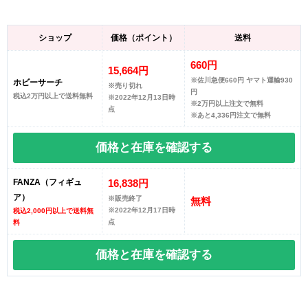
ショップ
価格（ポイント）
送料
660円
15,664円
※佐川急便660円 ヤマト運輸930
ホビーサーチ
※売り切れ
円
税込2万円以上で送料無料
※2022年12月13日時
※2万円以上注文で無料
点
※あと4,336円注文で無料
価格と在庫を
確認する
FANZA（フィギュ
16,838円
ア）
※販売終了
無料
※2022年12月17日時
税込2,000円以上で送料無
点
料
価格と在庫を
確認する